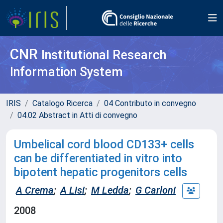
CNR
Institutional Research
Information System
IRIS
Catalogo Ricerca
04 Contributo in convegno
04.02 Abstract in Atti di convegno
Umbelical cord blood CD133+ cells
can be differentiated in vitro into
bipotent hepatic progenitors cells
A Crema
;
A Lisi
;
M Ledda
;
G Carloni
2008