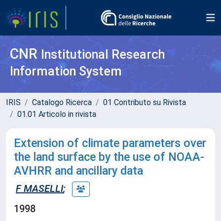
CNR
Institutional Research
Information System
IRIS
Catalogo Ricerca
01 Contributo su Rivista
01.01 Articolo in rivista
Extension of climate parameters over
the land surface by the use of NOAA-
AVHRR and ancillary data
F MASELLI
;
1998