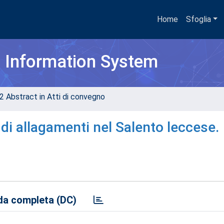
Home
Sfoglia
h Information System
2 Abstract in Atti di convegno
 di allagamenti nel Salento leccese.
a completa (DC)