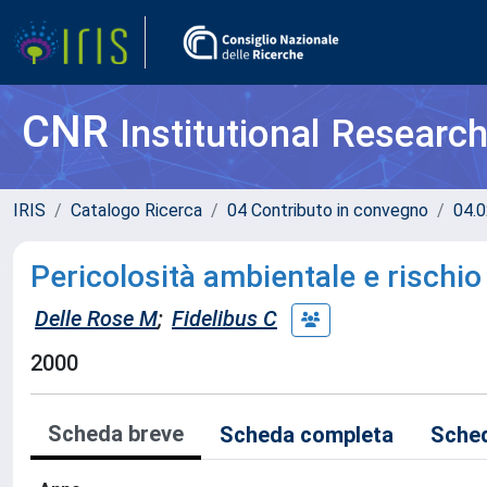
CNR
Institutional Researc
IRIS
Catalogo Ricerca
04 Contributo in convegno
04.0
Pericolosità ambientale e rischio
Delle Rose M
;
Fidelibus C
2000
Scheda breve
Scheda completa
Sched