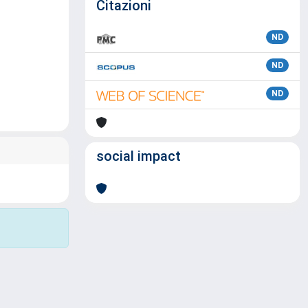
Citazioni
ND
ND
ND
social impact