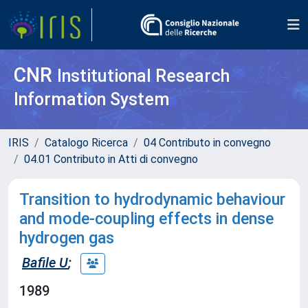
CNR
Institutional Research
Information System
IRIS
Catalogo Ricerca
04 Contributo in convegno
04.01 Contributo in Atti di convegno
Transition to hydrodynamic behaviour
and mode-coupling effects in dense
hydrogen gas
Bafile U
;
1989