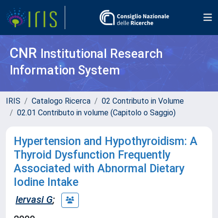
CNR
Institutional Research
Information System
IRIS
Catalogo Ricerca
02 Contributo in Volume
02.01 Contributo in volume (Capitolo o Saggio)
Hypertension and Hypothyroidism: A
Thyroid Dysfunction Frequently
Associated with Abnormal Dietary
Iodine Intake
Iervasi G
;