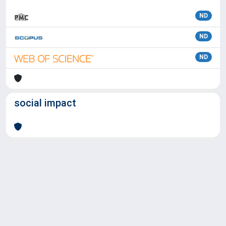
ND
ND
ND
social impact
Powered by
IRIS
-
about IRIS
-
Utilizzo dei cookie