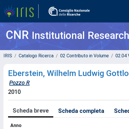
CNR
Institutional Researc
IRIS
Catalogo Ricerca
02 Contributo in Volume
02.04 V
Eberstein, Wilhelm Ludwig Gottl
Pozzo R
2010
Scheda breve
Scheda completa
Sched
Anno