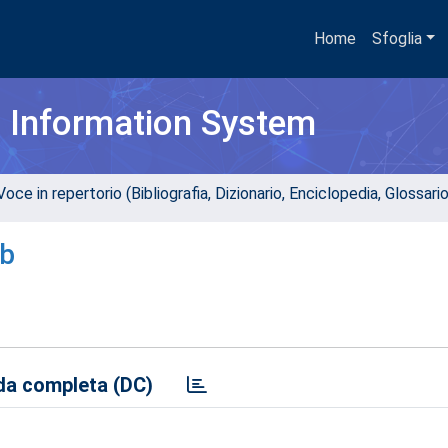
Home
Sfoglia
h Information System
oce in repertorio (Bibliografia, Dizionario, Enciclopedia, Glossari
ob
a completa (DC)