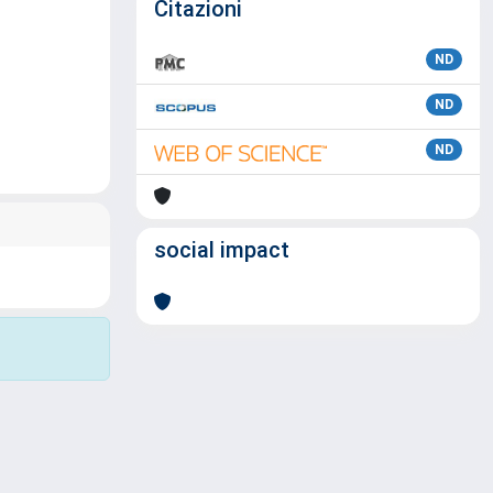
Citazioni
ND
ND
ND
social impact