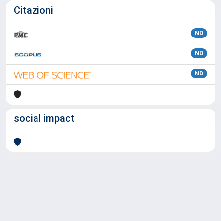
Citazioni
ND
ND
ND
social impact