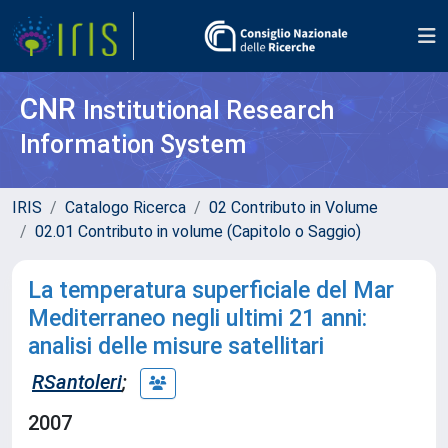
CNR
Institutional Research
Information System
IRIS
Catalogo Ricerca
02 Contributo in Volume
02.01 Contributo in volume (Capitolo o Saggio)
La temperatura superficiale del Mar
Mediterraneo negli ultimi 21 anni:
analisi delle misure satellitari
RSantoleri
;
2007