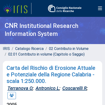
CNR
Institutional Research
Information System
IRIS
Catalogo Ricerca
02 Contributo in Volume
02.01 Contributo in volume (Capitolo o Saggio)
Carta del Rischio di Erosione Attuale
e Potenziale della Regione Calabria -
scala 1:250.000.
Terranova O
;
Antronico L
;
Coscarelli R
;
2005