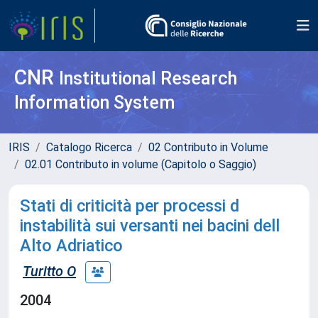
CNR
Institutional Research
Information System
IRIS
Catalogo Ricerca
02 Contributo in Volume
02.01 Contributo in volume (Capitolo o Saggio)
Stati di criticità per processi d
instabilità sui versanti nei bacini dell
Alto Adriatico
Turitto O
2004