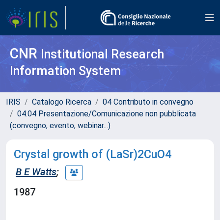
CNR
Institutional Research
Information System
IRIS
Catalogo Ricerca
04 Contributo in convegno
04.04 Presentazione/Comunicazione non pubblicata
(convegno, evento, webinar...)
Crystal growth of (LaSr)2CuO4
B E Watts
;
1987