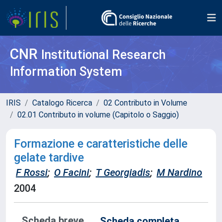
CNR
Institutional Research
Information System
IRIS
Catalogo Ricerca
02 Contributo in Volume
02.01 Contributo in volume (Capitolo o Saggio)
Formazione e caratteristiche delle
gelate tardive
F Rossi
;
O Facini
;
T Georgiadis
;
M Nardino
2004
Scheda breve
Scheda completa