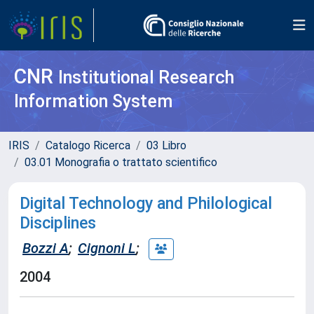
CNR
Institutional Research
Information System
IRIS
Catalogo Ricerca
03 Libro
03.01 Monografia o trattato scientifico
Digital Technology and Philological
Disciplines
Bozzi A
;
Cignoni L
;
2004