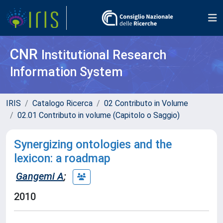
CNR
Institutional Research
Information System
IRIS
Catalogo Ricerca
02 Contributo in Volume
02.01 Contributo in volume (Capitolo o Saggio)
Synergizing ontologies and the
lexicon: a roadmap
Gangemi A
;
2010