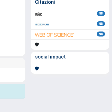
Citazioni
ND
ND
ND
social impact