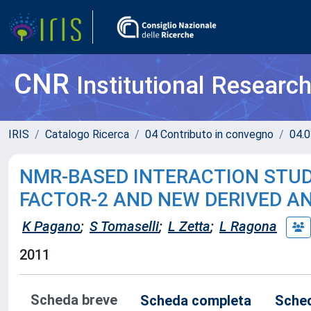
CNR
Institutional Researc
IRIS
Catalogo Ricerca
04 Contributo in convegno
04.0
NMR-BASED INTERACTION STUD
FACTOR-2 AND NEW DERIVED 
K Pagano
;
S Tomaselli
;
L Zetta
;
L Ragona
2011
Scheda breve
Scheda completa
Sched