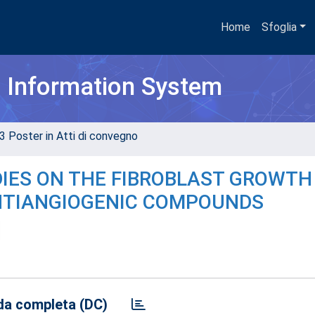
Home
Sfoglia
h Information System
3 Poster in Atti di convegno
IES ON THE FIBROBLAST GROWTH
ANTIANGIOGENIC COMPOUNDS
a completa (DC)