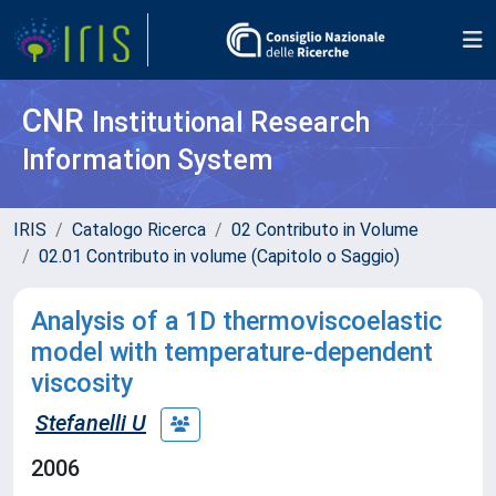
CNR
Institutional Research
Information System
IRIS
Catalogo Ricerca
02 Contributo in Volume
02.01 Contributo in volume (Capitolo o Saggio)
Analysis of a 1D thermoviscoelastic
model with temperature-dependent
viscosity
Stefanelli U
2006