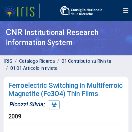
CNR
Institutional Research
Information System
IRIS
Catalogo Ricerca
01 Contributo su Rivista
01.01 Articolo in rivista
Ferroelectric Switching in Multiferroic
Magnetite (Fe3O4) Thin Films
Picozzi Silvia
;
2009