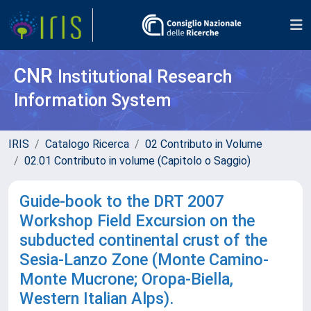
CNR
Institutional Research
Information System
IRIS
Catalogo Ricerca
02 Contributo in Volume
02.01 Contributo in volume (Capitolo o Saggio)
Guide-book to the DRT 2007
Workshop Field Excursion on the
subducted continental crust of the
Sesia-Lanzo Zone (Monte Camino-
Monte Mucrone; Oropa-Biella,
Western Italian Alps).