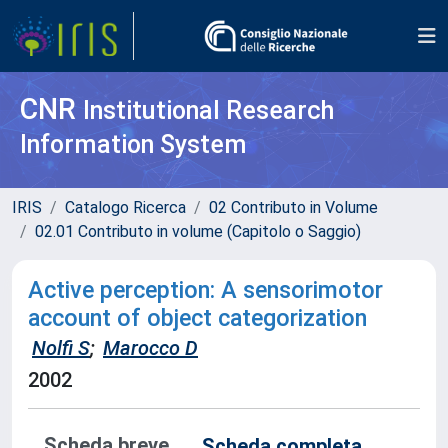
CNR
Institutional Research
Information System
IRIS
Catalogo Ricerca
02 Contributo in Volume
02.01 Contributo in volume (Capitolo o Saggio)
Active perception: A sensorimotor
account of object categorization
Nolfi S
;
Marocco D
2002
Scheda breve
Scheda completa