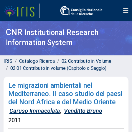
CNR
Institutional Research
Information System
IRIS
Catalogo Ricerca
02 Contributo in Volume
02.01 Contributo in volume (Capitolo o Saggio)
Le migrazioni ambientali nel
Mediterraneo. Il caso studio dei paesi
del Nord Africa e del Medio Oriente
Caruso Immacolata
;
Venditto Bruno
2011