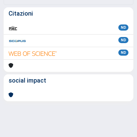
Citazioni
ND
ND
ND
social impact