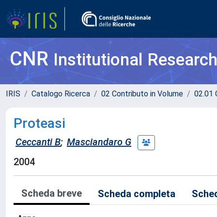
CNR
Institutional Researc
IRIS
Catalogo Ricerca
02 Contributo in Volume
02.01 
Proteasi
Ceccanti B
;
Masciandaro G
2004
Scheda breve
Scheda completa
Sched