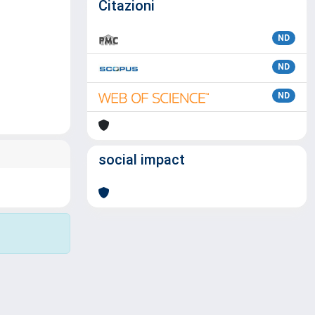
Citazioni
ND
ND
ND
social impact