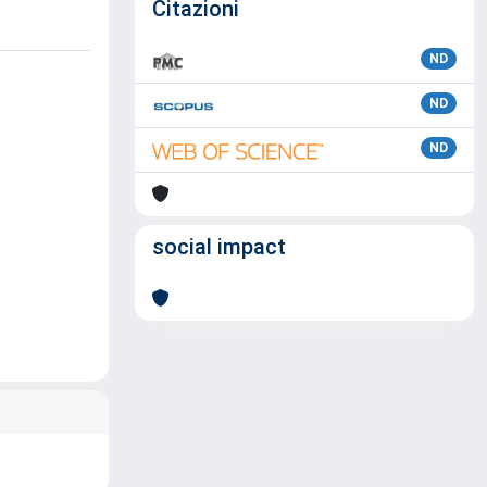
Citazioni
ND
ND
ND
social impact