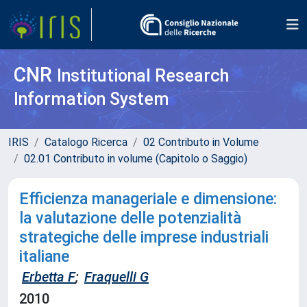
CNR
Institutional Research
Information System
IRIS
Catalogo Ricerca
02 Contributo in Volume
02.01 Contributo in volume (Capitolo o Saggio)
Efficienza manageriale e dimensione:
la valutazione delle potenzialità
strategiche delle imprese industriali
italiane
Erbetta F
;
Fraquelli G
2010