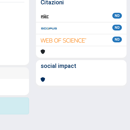
Citazioni
ND
ND
ND
social impact