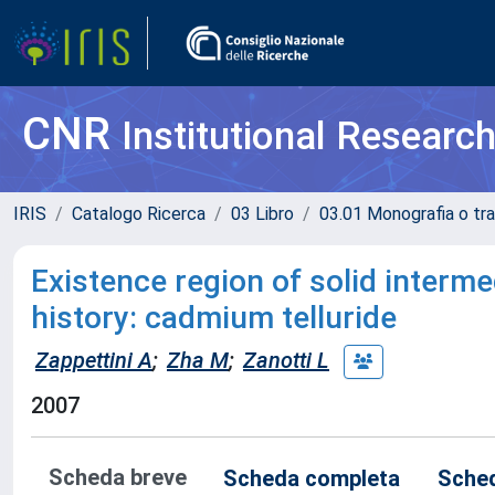
CNR
Institutional Researc
IRIS
Catalogo Ricerca
03 Libro
03.01 Monografia o tra
Existence region of solid interme
history: cadmium telluride
Zappettini A
;
Zha M
;
Zanotti L
2007
Scheda breve
Scheda completa
Sched