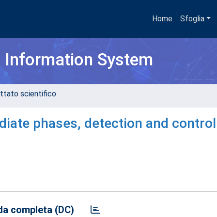
Home
Sfoglia
h Information System
ttato scientifico
diate phases, detection and control
a completa (DC)