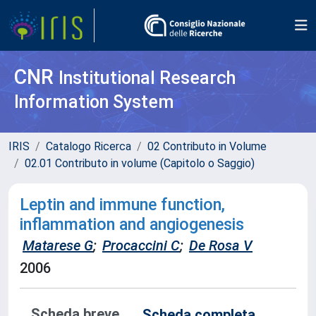
CNR
Institutional Research
Information System
IRIS
Catalogo Ricerca
02 Contributo in Volume
02.01 Contributo in volume (Capitolo o Saggio)
Leptin and immune function,
inflammation and angiogenesis
Matarese G
;
Procaccini C
;
De Rosa V
2006
Scheda breve
Scheda completa