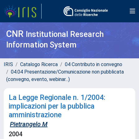
CNR
Institutional Research
Information System
IRIS
Catalogo Ricerca
04 Contributo in convegno
04.04 Presentazione/Comunicazione non pubblicata
(convegno, evento, webinar...)
La Legge Regionale n. 1/2004:
implicazioni per la pubblica
amministrazione
Pietrangelo M
2004