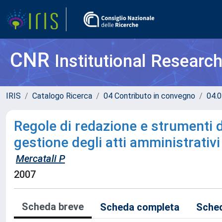
CNR
Institutional Researc
IRIS
Catalogo Ricerca
04 Contributo in convegno
04.0
Regole di redazione e strumenti d
gestione degli atti amministrativi
Mercatali P
2007
Scheda breve
Scheda completa
Sched