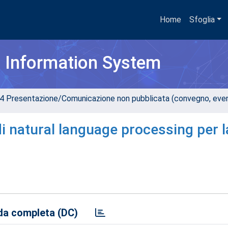
Home
Sfoglia
h Information System
4 Presentazione/Comunicazione non pubblicata (convegno, evento
i natural language processing per l
a completa (DC)