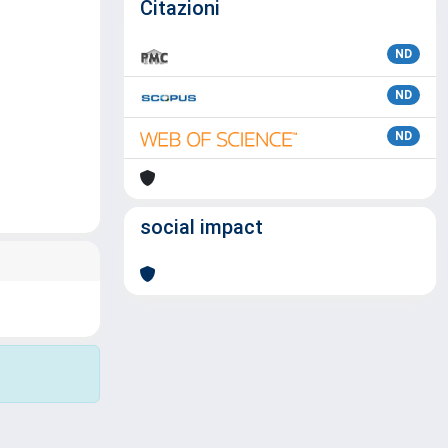
Citazioni
ND
ND
ND
social impact