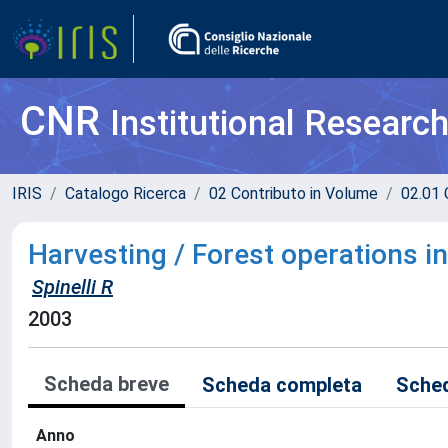
CNR
Institutional Researc
IRIS
Catalogo Ricerca
02 Contributo in Volume
02.01 
Harvesting / Forest operations in
Spinelli R
2003
Scheda breve
Scheda completa
Sched
Anno