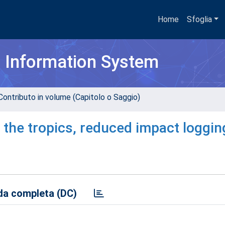
Home
Sfoglia
h Information System
Contributo in volume (Capitolo o Saggio)
 the tropics, reduced impact loggin
a completa (DC)