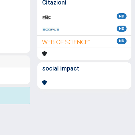
Citazioni
ND
ND
ND
social impact