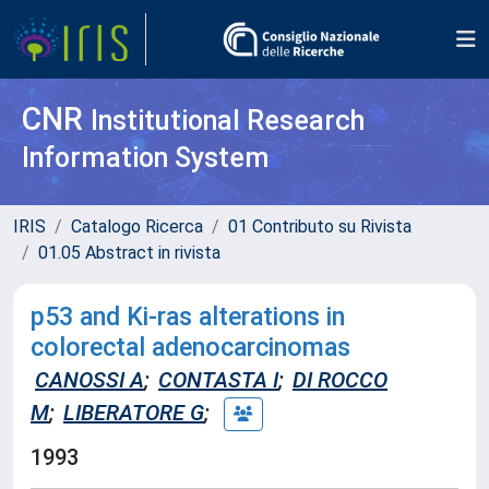
CNR
Institutional Research
Information System
IRIS
Catalogo Ricerca
01 Contributo su Rivista
01.05 Abstract in rivista
p53 and Ki-ras alterations in
colorectal adenocarcinomas
CANOSSI A
;
CONTASTA I
;
DI ROCCO
M
;
LIBERATORE G
;
1993