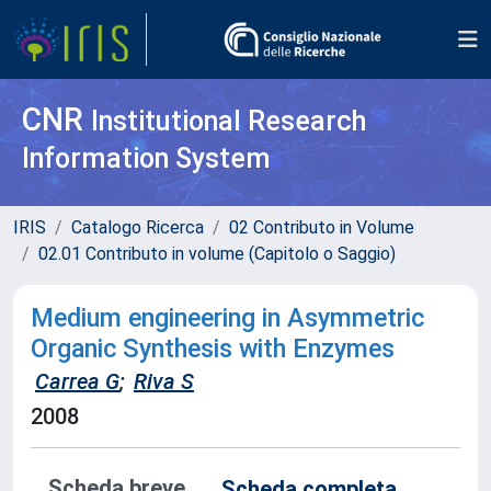
CNR
Institutional Research
Information System
IRIS
Catalogo Ricerca
02 Contributo in Volume
02.01 Contributo in volume (Capitolo o Saggio)
Medium engineering in Asymmetric
Organic Synthesis with Enzymes
Carrea G
;
Riva S
2008
Scheda breve
Scheda completa