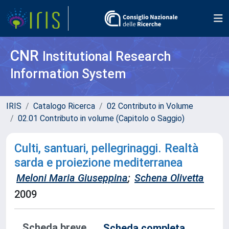
CNR
Institutional Research
Information System
IRIS
Catalogo Ricerca
02 Contributo in Volume
02.01 Contributo in volume (Capitolo o Saggio)
Culti, santuari, pellegrinaggi. Realtà
sarda e proiezione mediterranea
Meloni Maria Giuseppina
;
Schena Olivetta
2009
Scheda breve
Scheda completa