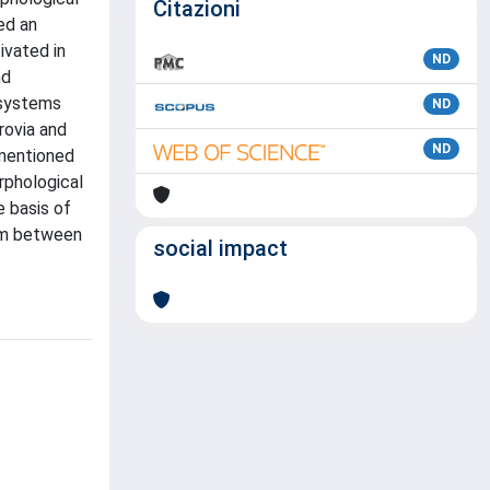
Citazioni
ed an
ivated in
ND
nd
 systems
ND
rovia and
ND
mentioned
rphological
e basis of
ism between
social impact