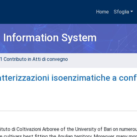
Home
Sfoglia
h Information System
1 Contributo in Atti di convegno
atterizzazioni isoenzimatiche a con
ituto di Coltivazioni Arboree of the University of Bari on numer
he cultivars best fitting the Apulian territory. Moreover, many mo