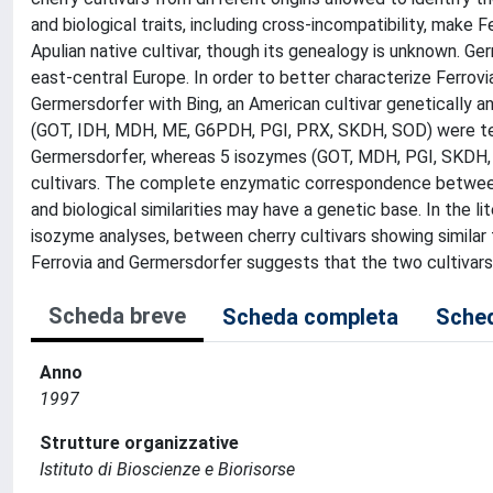
and biological traits, including cross-incompatibility, make
Apulian native cultivar, though its genealogy is unknown. Ge
east-central Europe. In order to better characterize Ferrovi
Germersdorfer with Bing, an American cultivar genetically 
(GOT, IDH, MDH, ME, G6PDH, PGI, PRX, SKDH, SOD) were te
Germersdorfer, whereas 5 isozymes (GOT, MDH, PGI, SKDH
cultivars. The complete enzymatic correspondence between
and biological similarities may have a genetic base. In the
isozyme analyses, between cherry cultivars showing similar 
Ferrovia and Germersdorfer suggests that the two cultivars a
Scheda breve
Scheda completa
Sched
Anno
1997
Strutture organizzative
Istituto di Bioscienze e Biorisorse