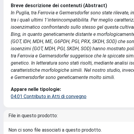
Breve descrizione dei contenuti (Abstract)
In Puglia, tra Ferrovia e Germersdorfer sono state rilevate,
tra i quali ultimi 1'interincompatibilita. Per meglio caratte
isoenzimatico confrontando sullo stesso gel questa cultivar
Bing, in quanto geneticamente distante e morfologicamente 
(GOT, IDH, MDH, ME, G6PDH, PGI, PRX, SKDH, SOD) che sono t
isoenzimi (GOT, MDH, PGI, SKDH, SOD) hanno mostrato polimo
tra Ferrovia e Germersdorfer suggerisce che le spiccate simi
genetico. In letteratura sono stati risolti, mediante analisi 
caratteristiche morfologiche simili. Nel nostro studio, inve
e Germersdorfer sono geneticamente molto simili.
Appare nelle tipologie:
04.01 Contributo in Atti di convegno
File in questo prodotto:
Non ci sono file associati a questo prodotto.