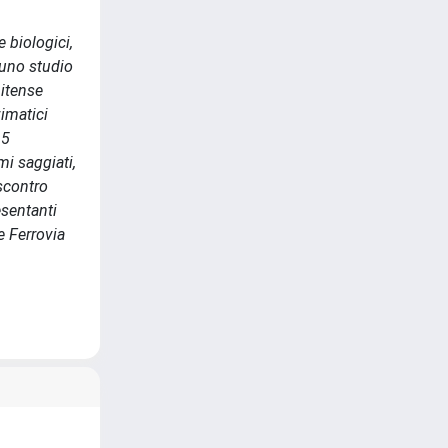
 biologici,
 uno studio
nitense
imatici
 5
i saggiati,
iscontro
esentanti
e Ferrovia