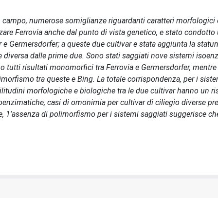
 in campo, numerose somiglianze riguardanti caratteri morfologici e
rizzare Ferrovia anche dal punto di vista genetico, e stato condotto
 e Germersdorfer; a queste due cultivar e stata aggiunta la statu
diversa dalle prime due. Sono stati saggiati nove sistemi isoenz
utti risultati monomorfici tra Ferrovia e Germersdorfer, mentre
rfismo tra queste e Bing. La totale corrispondenza, per i sistem
litudini morfologiche e biologiche tra le due cultivar hanno un r
isoenzimatiche, casi di omonimia per cultivar di ciliegio diverse pr
ce, 1'assenza di polimorfismo per i sistemi saggiati suggerisce ch