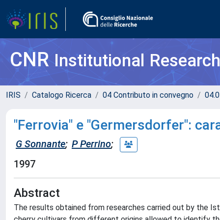
CNR
Institutional Researc
IRIS
Catalogo Ricerca
04 Contributo in convegno
04.0
"Ferrovia" e "Germersdorfer": car
G Sonnante
;
P Perrino
;
1997
Abstract
The results obtained from researches carried out by the Ist
cherry cultivars from different origins allowed to identify t