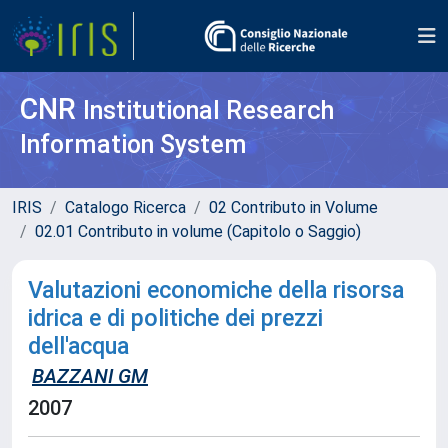
CNR
Institutional Research
Information System
IRIS
Catalogo Ricerca
02 Contributo in Volume
02.01 Contributo in volume (Capitolo o Saggio)
Valutazioni economiche della risorsa
idrica e di politiche dei prezzi
dell'acqua
BAZZANI GM
2007