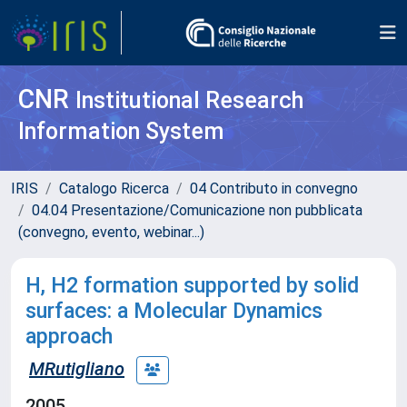
CNR
Institutional Research
Information System
IRIS
Catalogo Ricerca
04 Contributo in convegno
04.04 Presentazione/Comunicazione non pubblicata
(convegno, evento, webinar...)
H, H2 formation supported by solid
surfaces: a Molecular Dynamics
approach
MRutigliano
2005