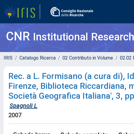
CNR
Institutional Researc
IRIS
Catalogo Ricerca
02 Contributo in Volume
02.02 
Rec. a L. Formisano (a cura di), 
Firenze, Biblioteca Riccardiana, m
Società Geografica Italiana', 3, p
Spagnoli L
2007