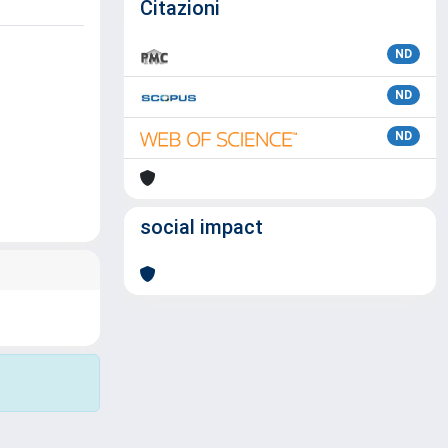
Citazioni
ND
ND
ND
social impact