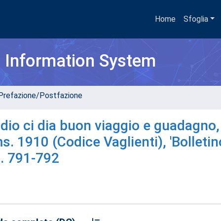
Home
Sfoglia
h Information System
Prefazione/Postfazione
Iddio ci dia buon viaggio e guadagno,
s. 1910 (Codice Vaglienti), 'Bolletin
p. 791-792