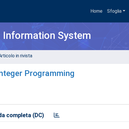
Home
Sfoglia
h Information System
rticolo in rivista
 Integer Programming
a completa (DC)