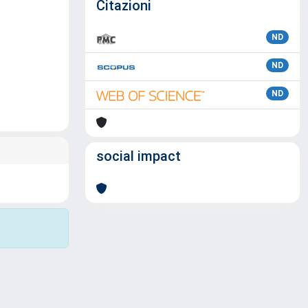
Citazioni
ND
ND
ND
social impact