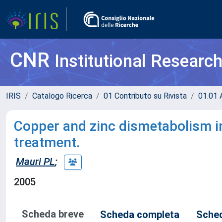
CNR
Institutional Researc
IRIS
Catalogo Ricerca
01 Contributo su Rivista
01.01 A
Copper and zinc dismetabolism i
treatment.
Mauri PL
;
2005
Scheda breve
Scheda completa
Sched