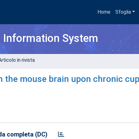
Home
Sfoglia
h Information System
rticolo in rivista
n the mouse brain upon chronic cu
a completa (DC)