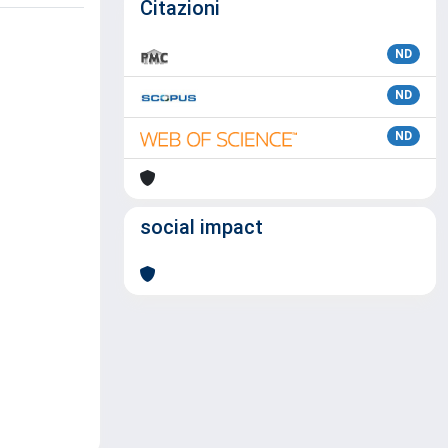
Citazioni
ND
ND
ND
social impact