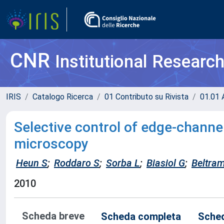
CNR
Institutional Researc
IRIS
Catalogo Ricerca
01 Contributo su Rivista
01.01 A
Selective control of edge-channe
microscopy
Heun S
;
Roddaro S
;
Sorba L
;
Biasiol G
;
Beltra
2010
Scheda breve
Scheda completa
Sched