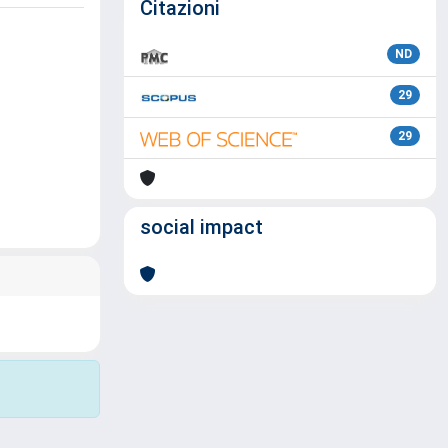
Citazioni
ND
29
29
social impact