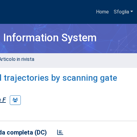
Home
Sfoglia
h Information System
rticolo in rivista
l trajectories by scanning gate
m F
a completa (DC)