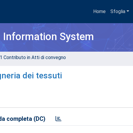
Home
Sfoglia
h Information System
1 Contributo in Atti di convegno
gneria dei tessuti
a completa (DC)