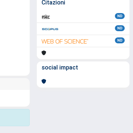
Citazioni
ND
ND
ND
social impact