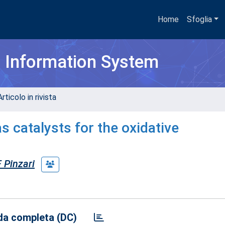
Home
Sfoglia
h Information System
rticolo in rivista
 catalysts for the oxidative
F Pinzari
a completa (DC)