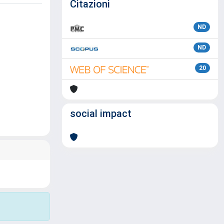
Citazioni
ND
ND
20
social impact