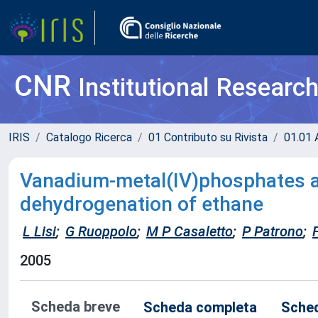
CNR
Institutional Researc
IRIS
Catalogo Ricerca
01 Contributo su Rivista
01.01 A
Vanadium-metal(IV)phosphates as
dehydrogenation of ethane
L Lisi
;
G Ruoppolo
;
M P Casaletto
;
P Patrono
;
2005
Scheda breve
Scheda completa
Sched