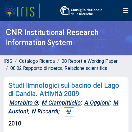
CNR
Institutional Research
Information System
IRIS
Catalogo Ricerca
08 Report e Working Paper
08.02 Rapporto di ricerca, Relazione scientifica
Studi limnologici sul bacino del Lago
di Candia. Attività 2009
Morabito G
;
M Ciampittiello
;
A Oggioni
;
M
Austoni
;
N Riccardi
;
2010