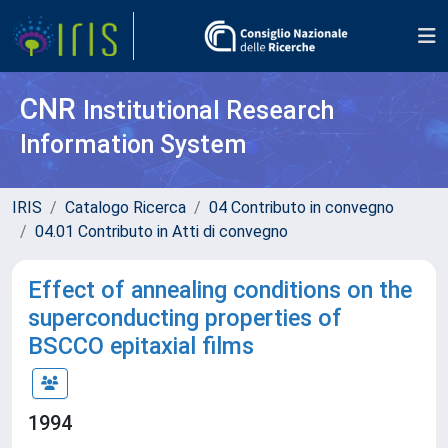
CNR
Institutional Research
Information System
IRIS
Catalogo Ricerca
04 Contributo in convegno
04.01 Contributo in Atti di convegno
Effect of annealing conditions on the
superconducting properties of
BSCCO epitaxial films
1994