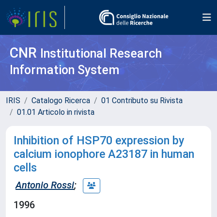
CNR
Institutional Research
Information System
IRIS
Catalogo Ricerca
01 Contributo su Rivista
01.01 Articolo in rivista
Inhibition of HSP70 expression by
calcium ionophore A23187 in human
cells
Antonio Rossi
;
1996