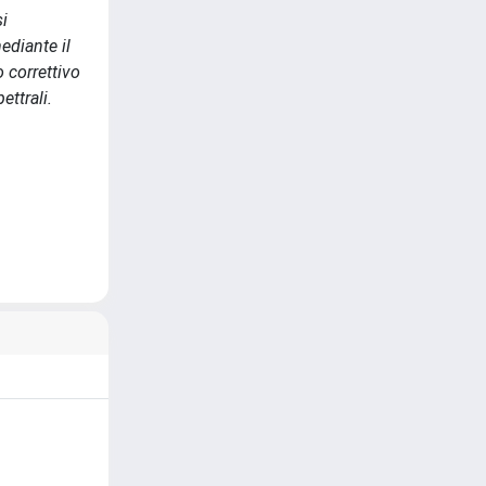
si
ediante il
 correttivo
ettrali.