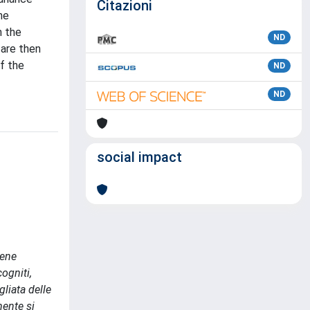
Citazioni
he
n the
ND
 are then
of the
ND
ND
social impact
iene
ogniti,
liata delle
mente si