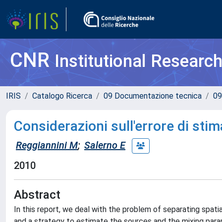
CNR
Institutional Researc
IRIS
Catalogo Ricerca
09 Documentazione tecnica
09
Considerazioni sull'errore di st
Reggiannini M
;
Salerno E
2010
Abstract
In this report, we deal with the problem of separating spat
and a strategy to estimate the sources and the mixing para