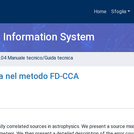
Home
Sfoglia
h Information System
.04 Manuale tecnico/Guida tecnica
ima nel metodo FD-CCA
ially correlated sources in astrophysics. We present a source mi
meters. We then present a detailed description of the error cov