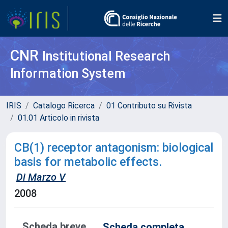
CNR
Institutional Research
Information System
IRIS
Catalogo Ricerca
01 Contributo su Rivista
01.01 Articolo in rivista
CB(1) receptor antagonism: biological
basis for metabolic effects.
Di Marzo V
2008
Scheda breve
Scheda completa