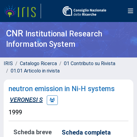
CNR
Institutional Research
Information System
IRIS
Catalogo Ricerca
01 Contributo su Rivista
01.01 Articolo in rivista
neutron emission in Ni-H systems
VERONESI S
1999
Scheda breve
Scheda completa