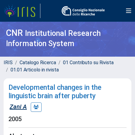
CNR
Institutional Research
Information System
IRIS
Catalogo Ricerca
01 Contributo su Rivista
01.01 Articolo in rivista
Developmental changes in the
linguistic brain after puberty
Zani A
2005