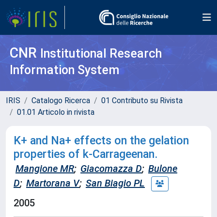
CNR
Institutional Research
Information System
IRIS
Catalogo Ricerca
01 Contributo su Rivista
01.01 Articolo in rivista
K+ and Na+ effects on the gelation
properties of k-Carrageenan.
Mangione MR
;
Giacomazza D
;
Bulone
D
;
Martorana V
;
San Biagio PL
2005