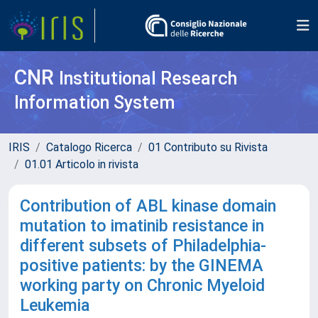
CNR
Institutional Research
Information System
IRIS
Catalogo Ricerca
01 Contributo su Rivista
01.01 Articolo in rivista
Contribution of ABL kinase domain
mutation to imatinib resistance in
different subsets of Philadelphia-
positive patients: by the GINEMA
working party on Chronic Myeloid
Leukemia