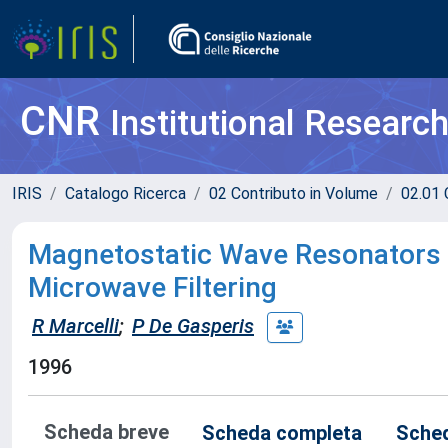
CNR
Institutional Researc
IRIS
Catalogo Ricerca
02 Contributo in Volume
02.01 
Magnetostatic Wave Resonators 
Microwave Filtering
R Marcelli
;
P De Gasperis
1996
Scheda breve
Scheda completa
Sched