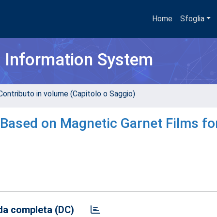
Home
Sfoglia
h Information System
Contributo in volume (Capitolo o Saggio)
Based on Magnetic Garnet Films fo
a completa (DC)