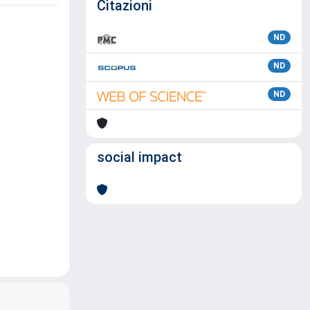
Citazioni
ND
ND
ND
social impact