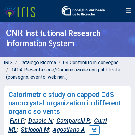
CNR
Institutional Research
Information System
IRIS
Catalogo Ricerca
04 Contributo in convegno
04.04 Presentazione/Comunicazione non pubblicata
(convegno, evento, webinar...)
Calorimetric study on capped CdS
nanocrystal organization in different
organic solvents
Fini P
;
Depalo N
;
Comparelli R
;
Curri
ML
;
Striccoli M
;
Agostiano A